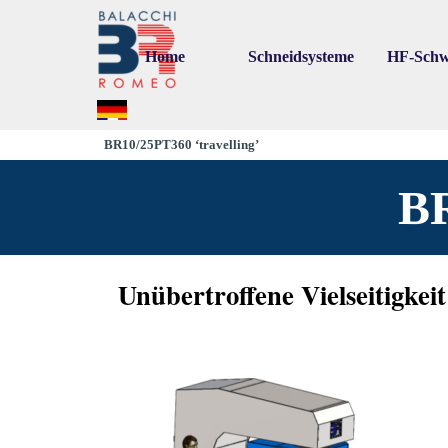
Go to content
Home
Schneidsysteme
HF-Schw
▼
▼
BR10/25PT360 ‘travelling’
BR
Unübertroffene Vielseitigke