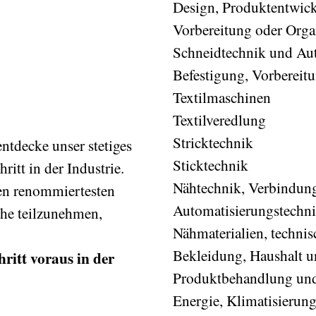
Design, Produktentwick
Vorbereitung oder Orga
Schneidtechnik und Au
Befestigung, Vorbereit
Textilmaschinen
Textilveredlung
Stricktechnik
entdecke unser stetiges
Sticktechnik
itt in der Industrie.
Nähtechnik, Verbindung
den renommiertesten
Automatisierungstechn
he teilzunehmen,
Nähmaterialien, technis
Bekleidung, Haushalt 
ritt voraus in der
Produktbehandlung un
Energie, Klimatisierun