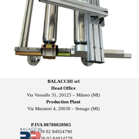
BALACCHI srl
Head Office
Via Vassallo 31, 20125 – Milano (MI)
Production Plant
Via Muratori 4, 20030 – Senago (MI)
P.IVA 08780020965
tel.
+39 02 84924790
Fax +39 02 84924778