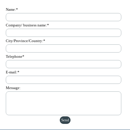
Name:
*
Company/ business name:
*
City/Province/Country:
*
Telephone
*
E-mail:
*
Message: