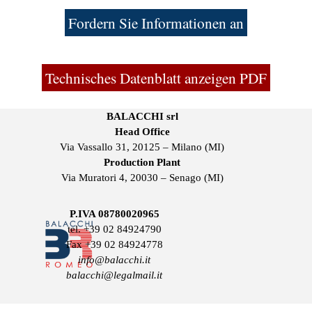
Fordern Sie Informationen an
Technisches Datenblatt anzeigen PDF
BALACCHI srl
Head Office
Via Vassallo 31, 20125 – Milano (MI)
Production Plant
Via Muratori 4, 20030 – Senago (MI)
P.IVA 08780020965
tel.
+39 02 84924790
Fax +39 02 84924778
info@balacchi.it
balacchi@legalmail.it
Back to content