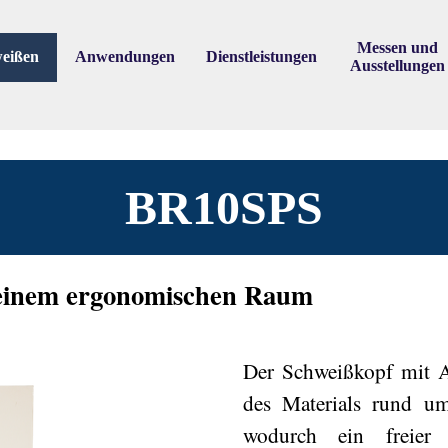
Skip menu
Messen und
eißen
Anwendungen
Dienstleistungen
▼
▼
▼
Ausstellungen
BR10SPS
einem ergonomischen Raum
Der Schweißkopf mit 
des Materials rund um
wodurch ein freier