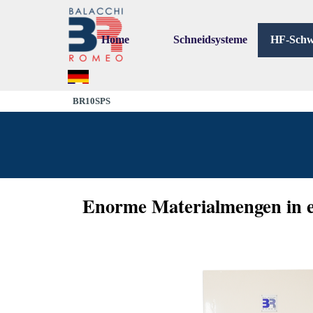
Go to content
Home
Schneidsysteme
HF-Schw
▼
▼
BR10SPS
Enorme Materialmengen in 